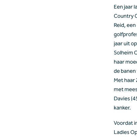
Een jaar l
Country C
Reid, een
golfprofe
jaar uit 
Solheim C
haar moed
de banen 
Met haar 
met meest
Davies (4
kanker.
Voordat i
Ladies Op