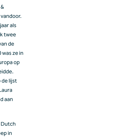
& 
vandoor. 
ar als 
k twee 
an de 
was ze in 
uropa op 
idde. 
e lijst 
aura 
d aan 
 Dutch 
p in 