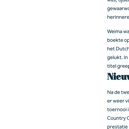
gewaarwor
herinnere
Weima was
boekte op
het Dutch
gelukt. I
titel gree
Nieu
Na de twe
er weer v
toernooi 
Country C
prestatie