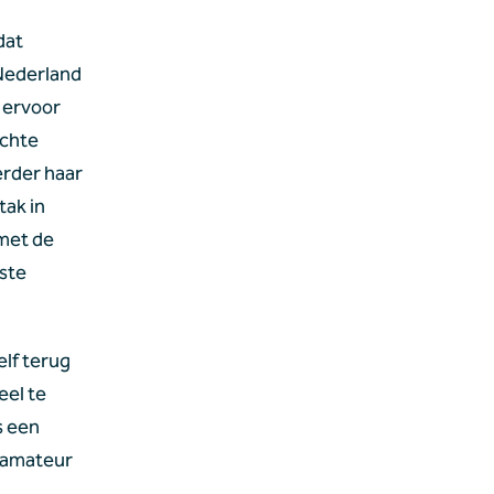
dat 
Nederland 
ervoor 
chte 
rder haar 
ak in 
met de 
te 
lf terug 
el te 
 een 
 amateur 