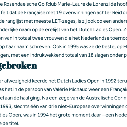
e Rosendaelsche Golfclub Marie-Laure de Lorenzi de hoofd
 feit dat de Française met 19 overwinningen achter Reid 
 de ranglijst met meeste LET-zeges, is zij ook op een ander
derlijke naam op de erelijst van het Dutch Ladies Open. Ze
én van in totaal twee vrouwen die het Nederlandse toernoo
op haar naam schreven. Ook in 1995 was ze de beste, op He
gen, met een indrukwekkend totaal van 18 slagen onder p
gebroken
aar afwezigheid keerde het Dutch Ladies Open in 1992 teru
as het in de persoon van Valérie Michaud weer een Français
tel aan de haal ging. Na een zege van de Australische Corin
 1993, slechts één van drie niet-Europese overwinningen o
ies Open, was in 1994 het grote moment daar – een Nede
 de titel.