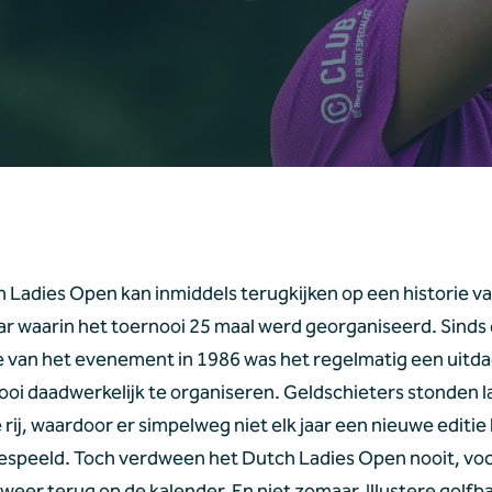
 Ladies Open kan inmiddels terugkijken op een historie van
aar waarin het toernooi 25 maal werd georganiseerd. Sinds 
 van het evenement in 1986 was het regelmatig een uitda
ooi daadwerkelijk te organiseren. Geldschieters stonden la
de rij, waardoor er simpelweg niet elk jaar een nieuwe editie 
speeld. Toch verdween het Dutch Ladies Open nooit, voch
d weer terug op de kalender. En niet zomaar. Illustere golfb