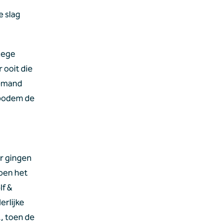
 slag 
ege 
ooit die 
emand 
bodem de 
r gingen 
oen het 
f & 
rlijke 
 toen de 