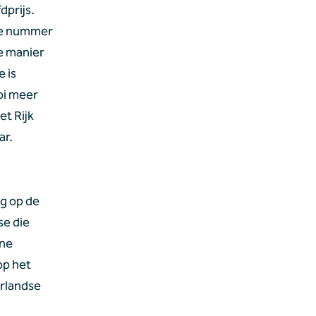
prijs. 
de nummer 
e manier 
 is 
i meer 
t Rijk 
ar.
g op de 
e die 
ne 
p het 
rlandse 