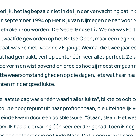
eerlijk, het lag bepaald niet in de lijn der verwachting dat in 
n september 1994 op Het Rijk van Nijmegen de ban voor 
 gebroken zou worden. De Nederlandse Liz Weima was kort 
 twaalfde geworden op het Britse Open, maar een regelre
daat was ze niet. Voor de 26-jarige Weima, die twee jaar ee
t had gemaakt, verliep echter één keer alles perfect. Ze st
de vorm en wist bovendien precies hoe zij moest omgaan 
tte weersomstandigheden op die dagen, iets wat haar naas
ten minder goed lukte.
e laatste dag was er één waarin alles lukte”, blikte ze ooit ze
olute hoogtepunt uit haar profloopbaan, die uiteindelijk ve
 einde kwam door een polsblessure. “Staan, slaan. Het was
om. Ik had die ervaring één keer eerder gehad, toen ik nog
ens een oefenrondje op Oude Maas. Dat is een uiterst rare 