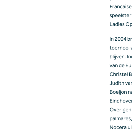
Francaise 
speelster 
Ladies Op
In 2004 b
toernooi 
blijven. 
van de Eu
Christel 
Judith va
Boeljon na
Eindhoven
Overigens
palmares,
Nocera ui