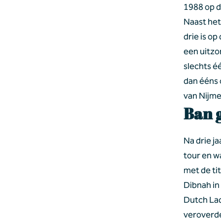
1988 op d
Naast het
drie is op
een uitzon
slechts é
dan ééns 
van Nijme
Ban 
Na drie j
tour en w
met de ti
Dibnah in
Dutch Lad
veroverde