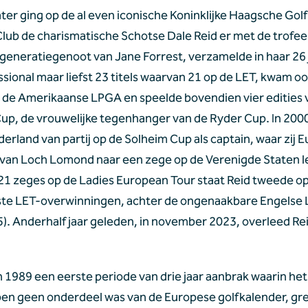
ater ging op de al even iconische Koninklijke Haagsche Golf 
lub de charismatische Schotse Dale Reid er met de trofee 
 generatiegenoot van Jane Forrest, verzamelde in haar 26 ja
ssional maar liefst 23 titels waarvan 21 op de LET, kwam oo
op de Amerikaanse LPGA en speelde bovendien vier edities v
up, de vrouwelijke tegenhanger van de Ryder Cup. In 2000 
erland van partij op de Solheim Cup als captain, waar zij E
van Loch Lomond naar een zege op de Verenigde Staten le
21 zeges op de Ladies European Tour staat Reid tweede op d
e LET-overwinningen, achter de ongenaakbare Engelse L
5). Anderhalf jaar geleden, in november 2023, overleed Rei
n 1989 een eerste periode van drie jaar aanbrak waarin het
en geen onderdeel was van de Europese golfkalender, gree