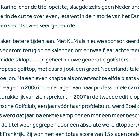
Karine Icher de titel opeiste, slaagde zelfs geen Nederlan
erin de cut te overleven, iets wat in de historie van het Du
en slechts twee keer gebeurde.
raken betere tijden aan. Met KLM als nieuwe sponsor keerd
wederom terug op de kalender, om er twaalf jaar achtereen
Inmiddels klopte een geheel nieuwe generatie golfsters op d
ropese golftop, met daarbij ook een groot Nederlands talen
Boeljon. Na een even knappe als onverwachte elfde plaats v
n Hagen in 2006 in de nadagen van haar professionele carri
drukkelijk van zich spreken. In 2007 in de tweede editie op 
sche Golfclub, een jaar vóór haar profdebuut, werd Boeljo
 werd dat jaar, na enkele kampioenen met een meer besch
 de titel weer gegrepen door een absolute wereldtopper: 
t Frankrijk. Zij won met een totaalscore van 15 slagen onde