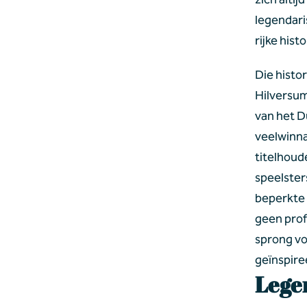
legendari
rijke his
Die histo
Hilversum
van het D
veelwinna
titelhoud
speelster
beperkte 
geen prof
sprong vo
geïnspire
Lege