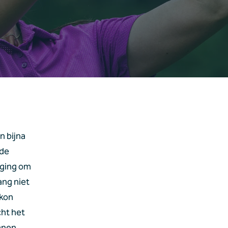
 bijna 
de 
ging om 
ng niet 
kon 
t het 
anen, 