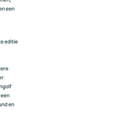
en een 
 editie 
ere 
r 
golf 
 een 
und en 