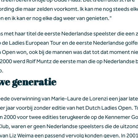
ding die maar zelden voorkomt. Ik kan me nog steeds elke
n en ik kan er nog elke dag weer van genieten."
 met haar titel de eerste Nederlandse speelster die een z
 de Ladies European Tour en de eerste Nederlandse golfer 
 Open won, ook bij de mannen was dat tot dat moment ni
n 2000 werd Rolf Muntz de eerste man die op Nederlandse 
p.
we generatie
ede overwinning van Marie-Laure de Lorenzi een jaar late
ier jaar voorbij zonder editie van het Dutch Ladies Open. T
in 2000 voor twee edities terugkeerde op de Kennemer Gol
lub, waren er geen Nederlandse speelsters die de uitzonde
 van Liz Weima een passend vervolg konden geven. In 2001,