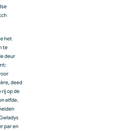
dse 
tch 
e het 
 te 
e deur 
t: 
oor 
ère, deed 
rij op de 
n elfde. 
eiden 
Gwladys 
r par en 