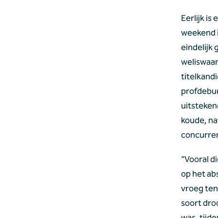
Eerlijk is 
weekend i
eindelijk
weliswaar
titelkandi
profdebuu
uitsteken
koude, na
concurren
"Vooral di
op het abs
vroeg ten
soort dro
was, tijd