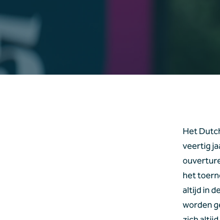
Het Dutch
veertig j
ouverture
het toern
altijd in 
worden ge
zich altij