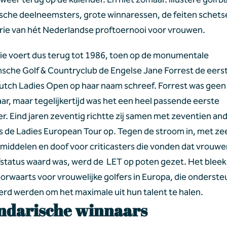
sche deelneemsters, grote winnaressen, de feiten schets
torie van hét Nederlandse proftoernooi voor vrouwen.
rie voert dus terug tot 1986, toen op de monumentale 
sche Golf & Countryclub de Engelse Jane Forrest de eerste
utch Ladies Open op haar naam schreef. Forrest was geen 
ar, maar tegelijkertijd was het een heel passende eerste 
er. Eind jaren zeventig richtte zij samen met zeventien and
s de Ladies European Tour op. Tegen de stroom in, met zee
middelen en doof voor criticasters die vonden dat vrouwen
status waard was, werd de  LET op poten gezet. Het bleek
orwaarts voor vrouwelijke golfers in Europa, die onderste
erd werden om het maximale uit hun talent te halen.
ndarische winnaars