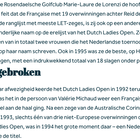
e Rosendaelsche Golfclub Marie-Laure de Lorenzi de hoofd
 feit dat de Française met 19 overwinningen achter Reid 
 de ranglijst met meeste LET-zeges, is zij ook op een ander
derlijke naam op de erelijst van het Dutch Ladies Open. Ze
én van in totaal twee vrouwen die het Nederlandse toernoo
op haar naam schreven. Ook in 1995 was ze de beste, op He
gen, met een indrukwekkend totaal van 18 slagen onder p
gebroken
aar afwezigheid keerde het Dutch Ladies Open in 1992 teru
as het in de persoon van Valérie Michaud weer een Français
tel aan de haal ging. Na een zege van de Australische Corin
 1993, slechts één van drie niet-Europese overwinningen o
ies Open, was in 1994 het grote moment daar – een Nede
 de titel.