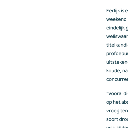
Eerlijk is 
weekend i
eindelijk
weliswaar
titelkandi
profdebuu
uitsteken
koude, na
concurren
"Vooral di
op het abs
vroeg ten
soort dro
was, tijd