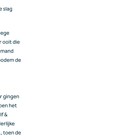
 slag 
ege 
ooit die 
emand 
bodem de 
r gingen 
oen het 
f & 
rlijke 
 toen de 