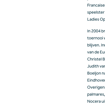
Francaise 
speelster 
Ladies Op
In 2004 b
toernooi 
blijven. 
van de Eu
Christel 
Judith va
Boeljon na
Eindhoven
Overigens
palmares,
Nocera ui