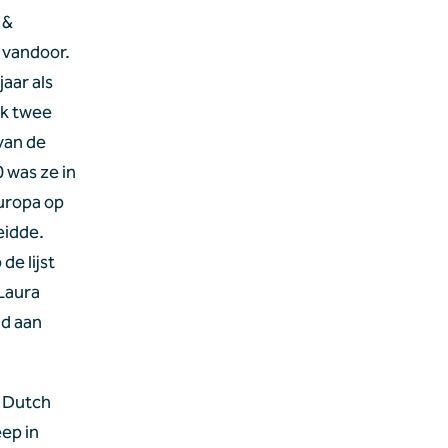
& 
vandoor. 
ar als 
k twee 
an de 
was ze in 
uropa op 
idde. 
e lijst 
aura 
d aan 
 Dutch 
p in 