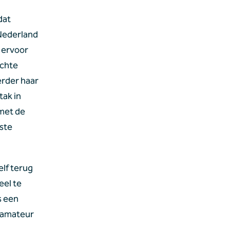
dat 
Nederland 
ervoor 
chte 
rder haar 
ak in 
met de 
te 
lf terug 
el te 
 een 
 amateur 