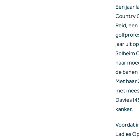
Een jaar l
Country C
Reid, een
golfprofe
jaar uit 
Solheim C
haar moed
de banen 
Met haar 
met meest
Davies (4
kanker.
Voordat i
Ladies Op