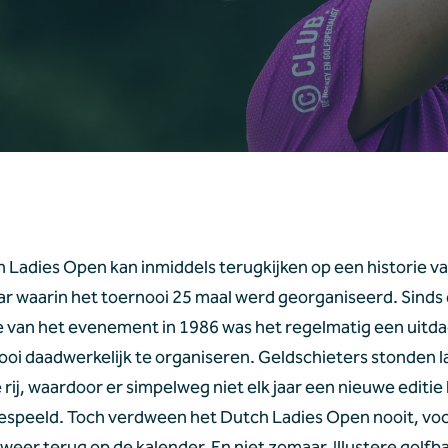
 Ladies Open kan inmiddels terugkijken op een historie van
aar waarin het toernooi 25 maal werd georganiseerd. Sinds 
 van het evenement in 1986 was het regelmatig een uitda
ooi daadwerkelijk te organiseren. Geldschieters stonden la
de rij, waardoor er simpelweg niet elk jaar een nieuwe editie 
speeld. Toch verdween het Dutch Ladies Open nooit, voch
d weer terug op de kalender. En niet zomaar. Illustere golfb