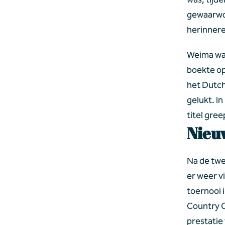
gewaarwor
herinnere
Weima was
boekte op
het Dutch
gelukt. I
titel gree
Nieu
Na de twe
er weer v
toernooi 
Country C
prestatie