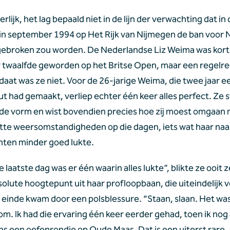
eerlijk, het lag bepaald niet in de lijn der verwachting dat in 
n september 1994 op Het Rijk van Nijmegen de ban voor 
 gebroken zou worden. De Nederlandse Liz Weima was kort 
 twaalfde geworden op het Britse Open, maar een regelre
daat was ze niet. Voor de 26-jarige Weima, die twee jaar ee
t had gemaakt, verliep echter één keer alles perfect. Ze st
de vorm en wist bovendien precies hoe zij moest omgaan 
tte weersomstandigheden op die dagen, iets wat haar naas
ten minder goed lukte.
e laatste dag was er één waarin alles lukte”, blikte ze ooit ze
olute hoogtepunt uit haar profloopbaan, die uiteindelijk ve
 einde kwam door een polsblessure. “Staan, slaan. Het was
om. Ik had die ervaring één keer eerder gehad, toen ik nog
ens een oefenrondje op Oude Maas. Dat is een uiterst rare 