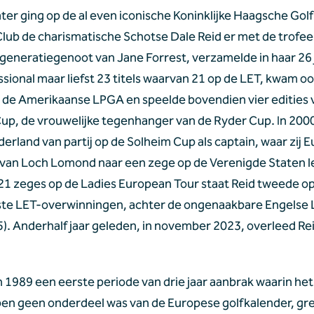
ater ging op de al even iconische Koninklijke Haagsche Golf 
lub de charismatische Schotse Dale Reid er met de trofee 
 generatiegenoot van Jane Forrest, verzamelde in haar 26 ja
ssional maar liefst 23 titels waarvan 21 op de LET, kwam oo
op de Amerikaanse LPGA en speelde bovendien vier edities v
up, de vrouwelijke tegenhanger van de Ryder Cup. In 2000 
erland van partij op de Solheim Cup als captain, waar zij E
van Loch Lomond naar een zege op de Verenigde Staten le
21 zeges op de Ladies European Tour staat Reid tweede op d
e LET-overwinningen, achter de ongenaakbare Engelse L
5). Anderhalf jaar geleden, in november 2023, overleed Rei
n 1989 een eerste periode van drie jaar aanbrak waarin het
en geen onderdeel was van de Europese golfkalender, gree