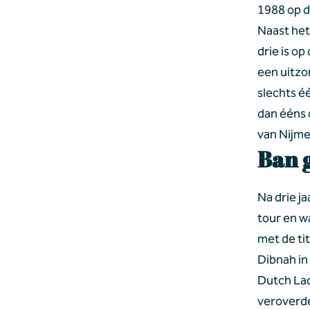
1988 op d
Naast het
drie is op
een uitzon
slechts é
dan ééns 
van Nijme
Ban 
Na drie j
tour en w
met de ti
Dibnah in
Dutch Lad
veroverde