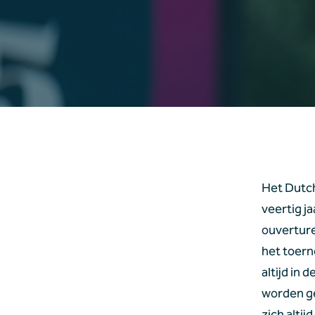
Het Dutch
veertig j
ouverture
het toern
altijd in 
worden ge
zich altij