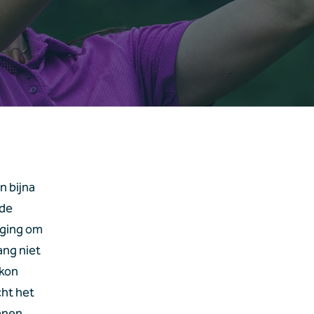
 bijna 
de 
ging om 
ng niet 
kon 
t het 
anen, 