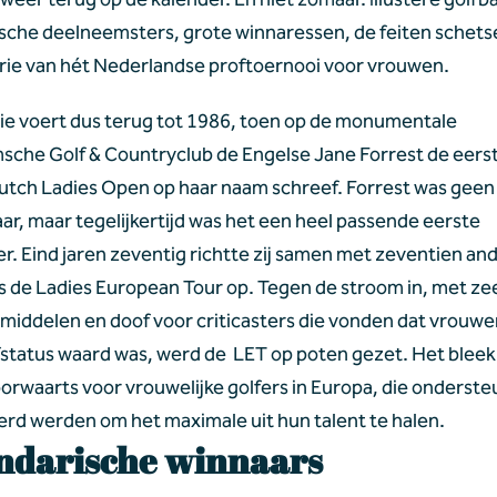
sche deelneemsters, grote winnaressen, de feiten schets
torie van hét Nederlandse proftoernooi voor vrouwen.
rie voert dus terug tot 1986, toen op de monumentale 
sche Golf & Countryclub de Engelse Jane Forrest de eerste
utch Ladies Open op haar naam schreef. Forrest was geen 
ar, maar tegelijkertijd was het een heel passende eerste 
er. Eind jaren zeventig richtte zij samen met zeventien and
s de Ladies European Tour op. Tegen de stroom in, met zee
middelen en doof voor criticasters die vonden dat vrouwen
status waard was, werd de  LET op poten gezet. Het bleek
orwaarts voor vrouwelijke golfers in Europa, die onderste
erd werden om het maximale uit hun talent te halen.
ndarische winnaars