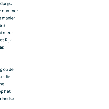
prijs. 
de nummer 
e manier 
 is 
i meer 
t Rijk 
ar.
g op de 
e die 
ne 
p het 
rlandse 