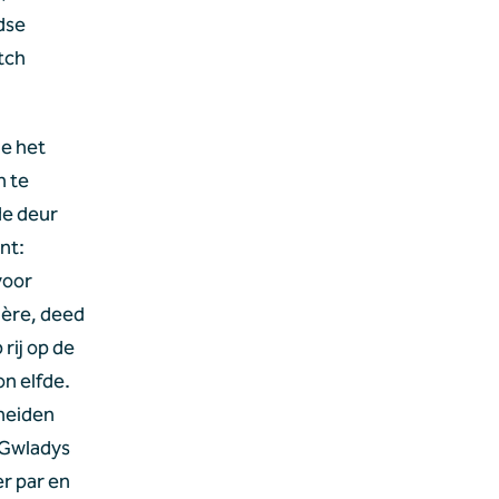
dse 
tch 
e het 
 te 
e deur 
t: 
oor 
ère, deed 
rij op de 
n elfde. 
eiden 
Gwladys 
r par en 