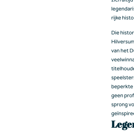
legendari
rijke his
Die histo
Hilversum
van het D
veelwinna
titelhoud
speelster
beperkte 
geen prof
sprong vo
geïnspire
Lege