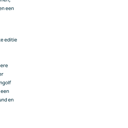
en een 
 editie 
ere 
r 
golf 
 een 
und en 