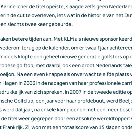
Karine Icher de titel opeiste, slaagde zelfs geen Nederlan
erin de cut te overleven, iets wat in de historie van het Du
en slechts twee keer gebeurde.
raken betere tijden aan. Met KLM als nieuwe sponsor keerd
wederom terug op de kalender, om er twaalf jaar achtereen
Inmiddels klopte een geheel nieuwe generatie golfsters op d
ropese golftop, met daarbij ook een groot Nederlands talen
Boeljon. Na een even knappe als onverwachte elfde plaats v
n Hagen in 2006 in de nadagen van haar professionele carri
drukkelijk van zich spreken. In 2007 in de tweede editie op 
sche Golfclub, een jaar vóór haar profdebuut, werd Boeljo
 werd dat jaar, na enkele kampioenen met een meer besch
 de titel weer gegrepen door een absolute wereldtopper: 
t Frankrijk. Zij won met een totaalscore van 15 slagen onde