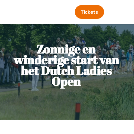
Tickets
Zonnige en 
winderige start van 
het Dutch Ladies 
Open 