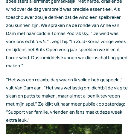
speelsters allerminst gemakkelijk. Met harde, draaiende 
wind over de dag verspreid was precisie essentieel. Als 
toeschouwer zou je denken dat de wind een spelbreker 
zou kunnen zijn. We spraken na de ronde van Anne van 
Dam met haar caddie Tomas Podrabsky. "De wind was 
voor ons echt 
'nuts'
", zegt hij. "In Zuid-Korea vorige week 
en tijdens het Brits Open vorig jaar speelden we in echt 
harde wind. Dus inmiddels kunnen we die inschatting goed 
maken."
“Het was een relaxte dag waarin ik solide heb gespeeld,” 
vult Van Dam aan. “Het was wel lastig om dichtbij de vlag te 
slaan en putts te maken, maar al met al ben ik tevreden 
met mijn spel.” Ze kijkt uit naar meer publiek op zaterdag: 
“Support van familie, vrienden en fans maakt deze week 
extra leuk.”