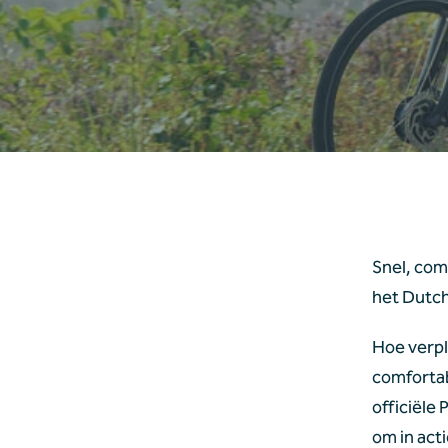
Snel, com
het Dutc
Hoe verpla
comfortab
officiële 
om in act