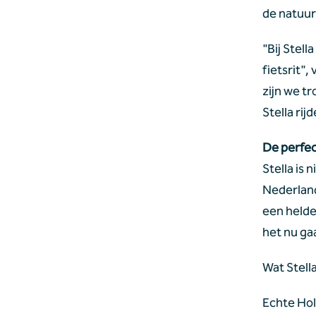
de natuur
"Bij Stell
fietsrit",
zijn we t
Stella rij
De perfe
Stella is 
Nederland
een helder
het nu ga
Wat Stell
Echte Hol