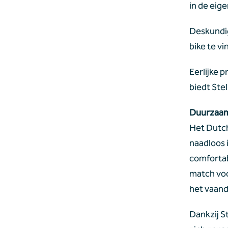
in de eig
Deskundig
bike te vi
Eerlijke 
biedt Ste
Duurzaam
Het Dutch
naadloos i
comfortab
match voo
het vaand
Dankzij S