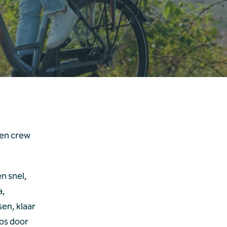
en crew 
n snel, 
, 
en, klaar 
os door 