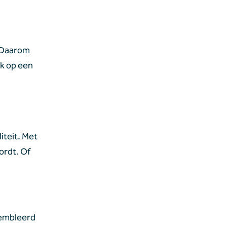
"Daarom 
k op een 
teit. Met 
ordt. Of 
embleerd 